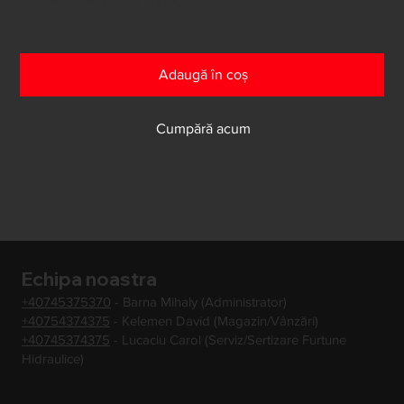
Au mai rămas doar 1 în stoc
Adaugă în coș
Cumpără acum
Echipa noastra
+40745375370
- Barna Mihaly (Administrator)
+40754374375
- Kelemen David (Magazin/Vânzări)
+40745374375
- Lucaciu Carol (Serviz/Sertizare Furtune
Hidraulice)