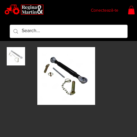
Conectează-te
Regina & Martin
Regina Piese