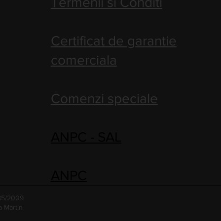
Termenii si Conditi
Certificat de garantie
comerciala
Comenzi speciale
ANPC - SAL
ANPC
485/2009
a Martin