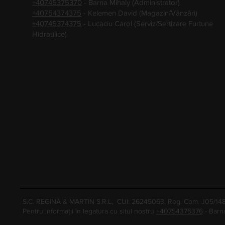
+40745375370
- Barna Mihaly (Administrator)
+40754374375
- Kelemen David (Magazin/Vânzări)
+40745374375
- Lucaciu Carol (Serviz/Sertizare Furtune
Hidraulice)
S.C. REGINA & MARTIN S.R.L, CUI: 26245063, Reg. Com. J05/1
Pentru informații în legatura cu situl nostru
+40754375376
- Barn