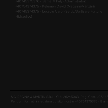
+40745375370
- Barna Mihaly (Administrator)
+40754374375
- Kelemen David (Magazin/Vânzări)
+40745374375
- Lucaciu Carol (Serviz/Sertizare Furtune
Hidraulice)
S.C. REGINA & MARTIN S.R.L, CUI: 26245063, Reg. Com. J05/1
Pentru informații în legatura cu situl nostru
+40754375376
- Barn