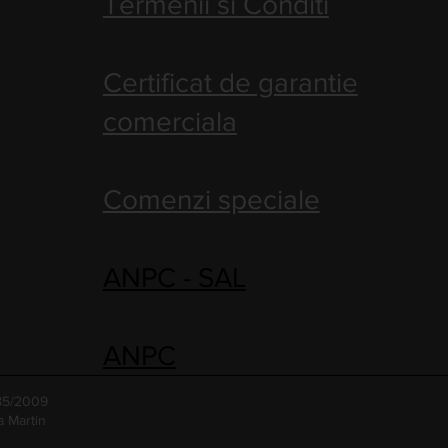
Termenii si Conditi
Certificat de garantie
comerciala
Comenzi speciale
ANPC - SAL
ANPC
485/2009
a Martin