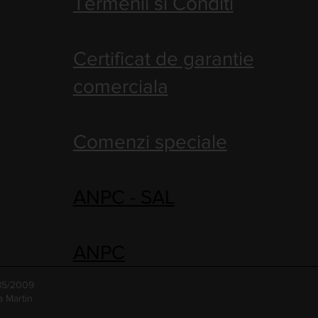
Termenii si Conditi
Certificat de garantie
comerciala
Comenzi speciale
ANPC - SAL
ANPC
485/2009
a Martin