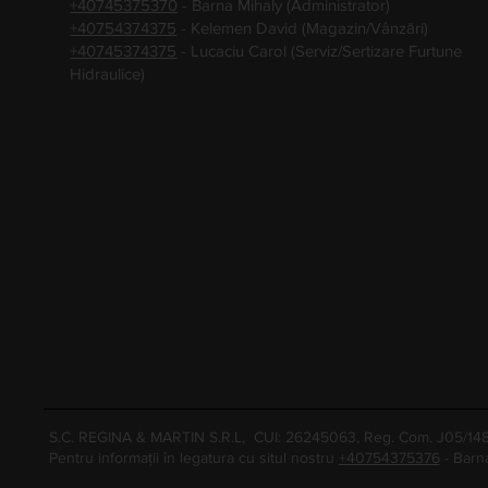
+40745375370
- Barna Mihaly (Administrator)
+40754374375
- Kelemen David (Magazin/Vânzări)
+40745374375
- Lucaciu Carol (Serviz/Sertizare Furtune
Hidraulice)
S.C. REGINA & MARTIN S.R.L, CUI: 26245063, Reg. Com. J05/1
Pentru informații în legatura cu situl nostru
+40754375376
- Barn