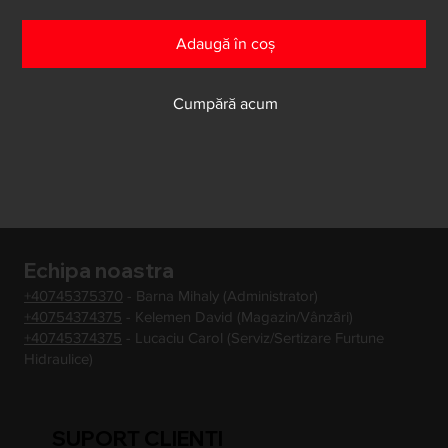
Adaugă în coș
Cumpără acum
Echipa noastra
+40745375370
- Barna Mihaly (Administrator)
+40754374375
- Kelemen David (Magazin/Vânzări)
+40745374375
- Lucaciu Carol (Serviz/Sertizare Furtune
Hidraulice)
SUPORT CLIENTI