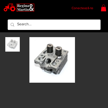
Conectează-te
Regina & Martin
Regina Piese