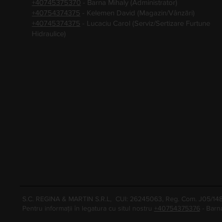
+40745375370
- Barna Mihaly (Administrator)
+40754374375
- Kelemen David (Magazin/Vânzări)
+40745374375
- Lucaciu Carol (Serviz/Sertizare Furtune
Hidraulice)
S.C. REGINA & MARTIN S.R.L, CUI: 26245063, Reg. Com. J05/1
Pentru informații în legatura cu situl nostru
+40754375376
- Barn