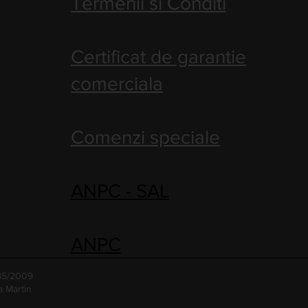
Termenii si Conditi
Certificat de garantie
comerciala
Comenzi speciale
ANPC - SAL
ANPC
485/2009
a Martin