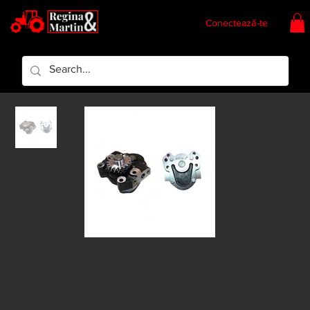
Conectează-te
Regina & Martin
Regina Piese