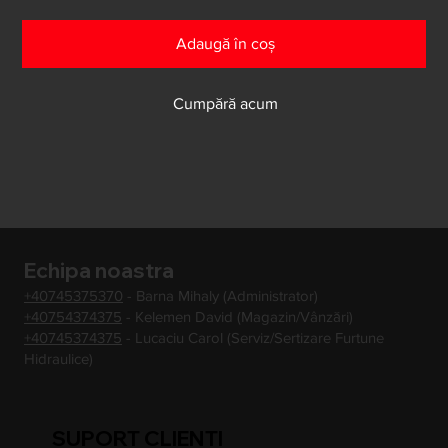
Adaugă în coș
Cumpără acum
Echipa noastra
+40745375370
- Barna Mihaly (Administrator)
+40754374375
- Kelemen David (Magazin/Vânzări)
+40745374375
- Lucaciu Carol (Serviz/Sertizare Furtune
Hidraulice)
SUPORT CLIENTI