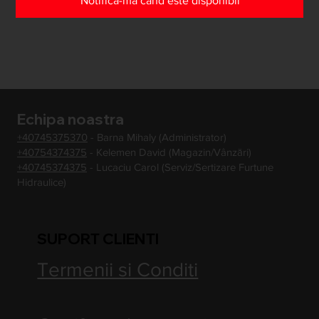
Notifică-mă când este disponibil
Echipa noastra
+40745375370
- Barna Mihaly (Administrator)
+40754374375
- Kelemen David (Magazin/Vânzări)
+40745374375
- Lucaciu Carol (Serviz/Sertizare Furtune
Hidraulice)
SUPORT CLIENTI
Termenii si Conditi