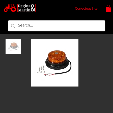
Conectează-te
Regina & Martin
Regina Piese