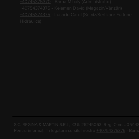
+40745375370
- Barna Mihaly (Administrator)
+40754374375
- Kelemen David (Magazin/Vânzări)
+40745374375
- Lucaciu Carol (Serviz/Sertizare Furtune
Hidraulice)
S.C. REGINA & MARTIN S.R.L, CUI: 26245063, Reg. Com. J05/1
Pentru informații în legatura cu situl nostru
+40754375376
- Barn