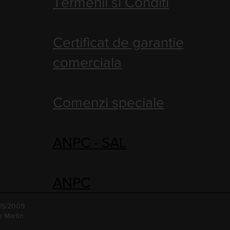
Termenii si Conditi
Certificat de garantie
comerciala
Comenzi speciale
ANPC - SAL
ANPC
485/2009
a Martin