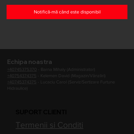
Notifică-mă când este disponibil
Echipa noastra
+40745375370
- Barna Mihaly (Administrator)
+40754374375
- Kelemen David (Magazin/Vânzări)
+40745374375
- Lucaciu Carol (Serviz/Sertizare Furtune
Hidraulice)
SUPORT CLIENTI
Termenii si Conditi