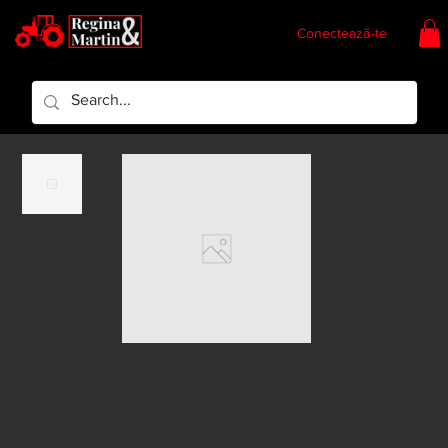
Conectează-te
Regina & Martin
Regina Piese