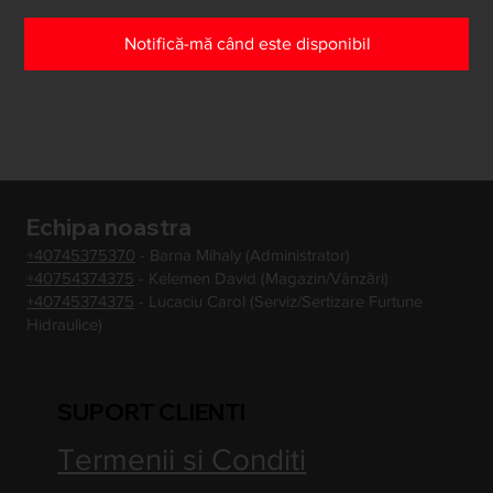
Notifică-mă când este disponibil
Echipa noastra
+40745375370
- Barna Mihaly (Administrator)
+40754374375
- Kelemen David (Magazin/Vânzări)
+40745374375
- Lucaciu Carol (Serviz/Sertizare Furtune
Hidraulice)
SUPORT CLIENTI
Termenii si Conditi