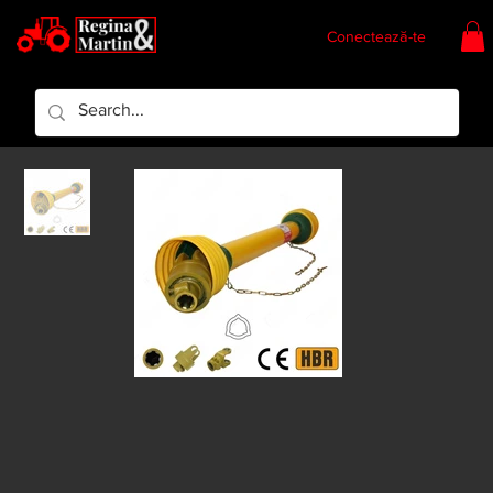
Conectează-te
Regina & Martin
Regina Piese