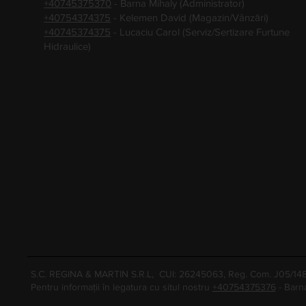
+40745375370
- Barna Mihaly (Administrator)
+40754374375
- Kelemen David (Magazin/Vânzări)
+40745374375
- Lucaciu Carol (Serviz/Sertizare Furtune
Hidraulice)
S.C. REGINA & MARTIN S.R.L, CUI: 26245063, Reg. Com. J05/1
Pentru informații în legatura cu situl nostru
+40754375376
- Barn