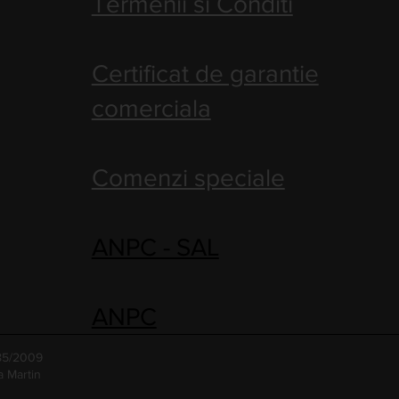
Termenii si Conditi
Certificat de garantie
comerciala
Comenzi speciale
ANPC - SAL
ANPC
485/2009
a Martin