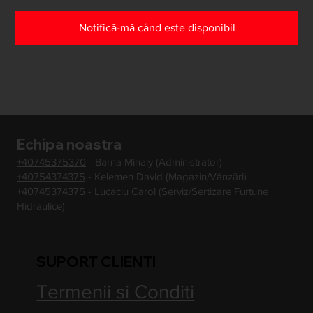
Notifică-mă când este disponibil
Echipa noastra
+40745375370
- Barna Mihaly (Administrator)
+40754374375
- Kelemen David (Magazin/Vânzări)
+40745374375
- Lucaciu Carol (Serviz/Sertizare Furtune
Hidraulice)
SUPORT CLIENTI
Termenii si Conditi