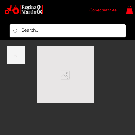
Conectează-te
Regina & Martin
Regina Piese