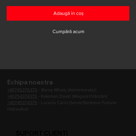
Adaugă în coș
Cumpără acum
Echipa noastra
+40745375370
- Barna Mihaly (Administrator)
+40754374375
- Kelemen David (Magazin/Vânzări)
+40745374375
- Lucaciu Carol (Serviz/Sertizare Furtune
Hidraulice)
SUPORT CLIENTI