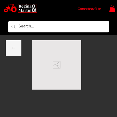
Conectează-te
Regina & Martin
Regina Piese