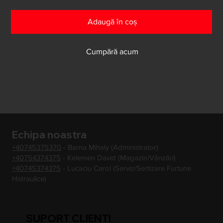
Adaugă în coș
Cumpără acum
Echipa noastra
+40745375370
- Barna Mihaly (Administrator)
+40754374375
- Kelemen David (Magazin/Vânzări)
+40745374375
- Lucaciu Carol (Serviz/Sertizare Furtune
Hidraulice)
SUPORT CLIENTI