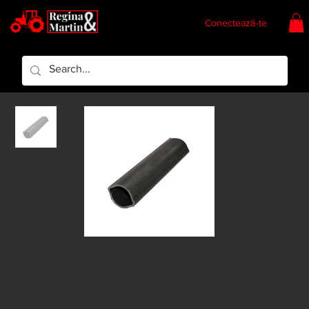
Conectează-te
Regina & Martin
Regina Piese