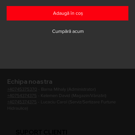
Adaugă în coș
Cumpără acum
Echipa noastra
+40745375370
- Barna Mihaly (Administrator)
+40754374375
- Kelemen David (Magazin/Vânzări)
+40745374375
- Lucaciu Carol (Serviz/Sertizare Furtune
Hidraulice)
SUPORT CLIENTI