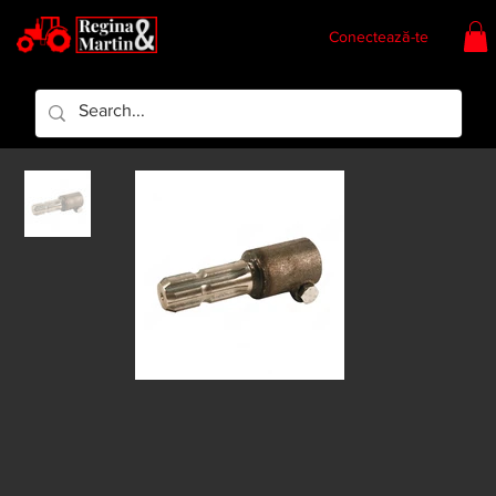
Conectează-te
Regina & Martin
Regina Piese