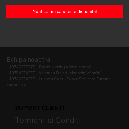
Notifică-mă când este disponibil
Echipa noastra
+40745375370
- Barna Mihaly (Administrator)
+40754374375
- Kelemen David (Magazin/Vânzări)
+40745374375
- Lucaciu Carol (Serviz/Sertizare Furtune
Hidraulice)
SUPORT CLIENTI
Termenii si Conditi