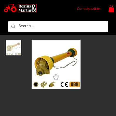
Conectează-te
Regina & Martin
Regina Piese