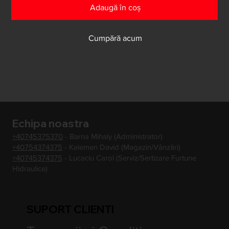
Adaugă în coș
Cumpără acum
Echipa noastra
+40745375370
- Barna Mihaly (Administrator)
+40754374375
- Kelemen David (Magazin/Vânzări)
+40745374375
- Lucaciu Carol (Serviz/Sertizare Furtune
Hidraulice)
SUPORT CLIENTI