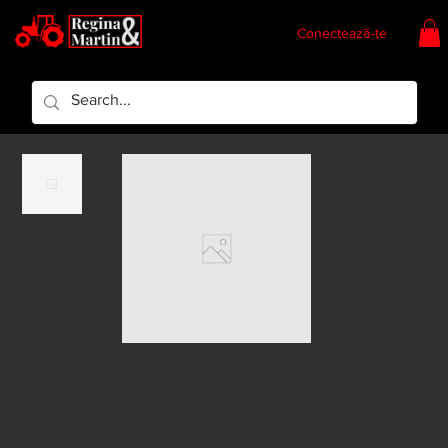
Conectează-te
Regina & Martin
Regina Piese