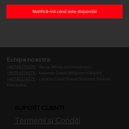
Notifică-mă când este disponibil
Echipa noastra
+40745375370
- Barna Mihaly (Administrator)
+40754374375
- Kelemen David (Magazin/Vânzări)
+40745374375
- Lucaciu Carol (Serviz/Sertizare Furtune
Hidraulice)
SUPORT CLIENTI
Termenii si Conditi