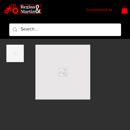
Conectează-te
Regina & Martin
Regina Piese