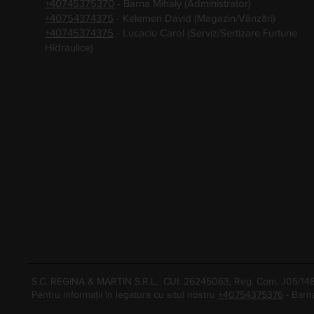
+40745375370
- Barna Mihaly (Administrator)
+40754374375
- Kelemen David (Magazin/Vânzări)
+40745374375
- Lucaciu Carol (Serviz/Sertizare Furtune
Hidraulice)
S.C. REGINA & MARTIN S.R.L, CUI: 26245063, Reg. Com. J05/1
Pentru informații în legatura cu situl nostru
+40754375376
- Barn