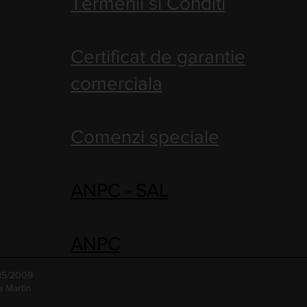
Termenii si Conditi
Certificat de garantie
comerciala
Comenzi speciale
ANPC - SAL
ANPC
485/2009
a Martin