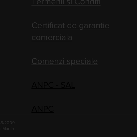
Termenii si Conditi
Certificat de garantie
comerciala
Comenzi speciale
ANPC - SAL
ANPC
485/2009
a Martin