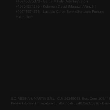
+40745375370
- Barna Mihaly (Administrator)
+40754374375
- Kelemen David (Magazin/Vânzări)
+40745374375
- Lucaciu Carol (Serviz/Sertizare Furtune
Hidraulice)
S.C. REGINA & MARTIN S.R.L, CUI: 26245063, Reg. Com. J05/1
Pentru informații în legatura cu situl nostru
+40754375376
- Barn