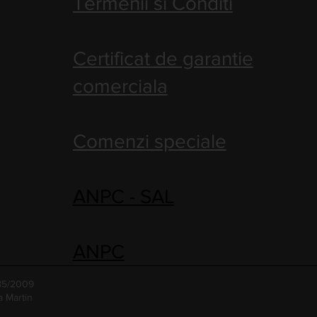
Termenii si Conditi
Certificat de garantie
comerciala
Comenzi speciale
ANPC - SAL
ANPC
485/2009
a Martin