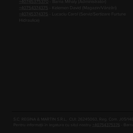
+40745375370
- Barna Mihaly (Administrator)
+40754374375
- Kelemen David (Magazin/Vânzări)
+40745374375
- Lucaciu Carol (Serviz/Sertizare Furtune
Hidraulice)
S.C. REGINA & MARTIN S.R.L, CUI: 26245063, Reg. Com. J05/1
Pentru informații în legatura cu situl nostru
+40754375376
- Barn