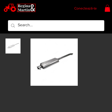
Conectează-te
Regina & Martin
Regina Piese