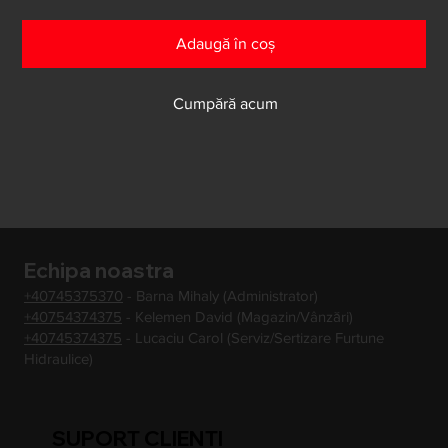
Adaugă în coș
Cumpără acum
Echipa noastra
+40745375370
- Barna Mihaly (Administrator)
+40754374375
- Kelemen David (Magazin/Vânzări)
+40745374375
- Lucaciu Carol (Serviz/Sertizare Furtune
Hidraulice)
SUPORT CLIENTI