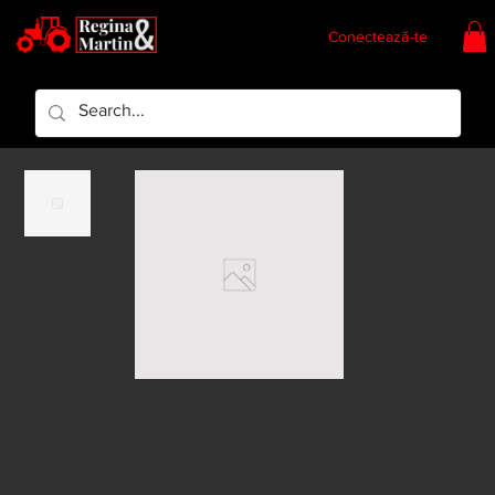
Conectează-te
Regina & Martin
Regina Piese