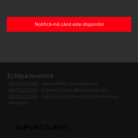
Notifică-mă când este disponibil
Echipa noastra
+40745375370
- Barna Mihaly (Administrator)
+40754374375
- Kelemen David (Magazin/Vânzări)
+40745374375
- Lucaciu Carol (Serviz/Sertizare Furtune
Hidraulice)
SUPORT CLIENTI