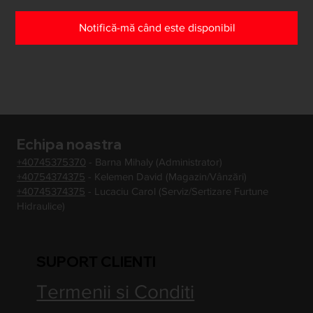
Notifică-mă când este disponibil
Echipa noastra
+40745375370
- Barna Mihaly (Administrator)
+40754374375
- Kelemen David (Magazin/Vânzări)
+40745374375
- Lucaciu Carol (Serviz/Sertizare Furtune
Hidraulice)
SUPORT CLIENTI
Termenii si Conditi