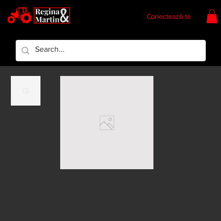
Conectează-te
Regina & Martin
Regina Piese