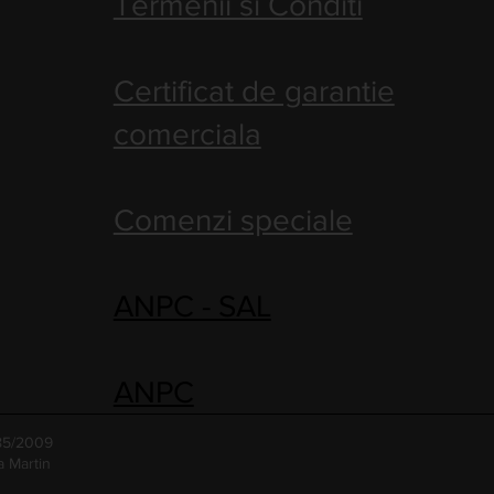
Termenii si Conditi
Certificat de garantie
comerciala
Comenzi speciale
ANPC - SAL
ANPC
485/2009
a Martin