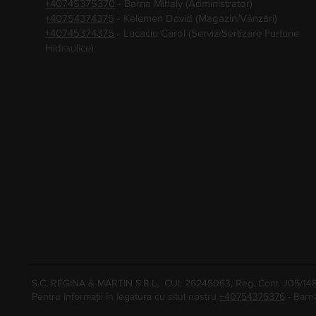
+40745375370
- Barna Mihaly (Administrator)
+40754374375
- Kelemen David (Magazin/Vânzări)
+40745374375
- Lucaciu Carol (Serviz/Sertizare Furtune
Hidraulice)
S.C. REGINA & MARTIN S.R.L, CUI: 26245063, Reg. Com. J05/1
Pentru informații în legatura cu situl nostru
+40754375376
- Barn