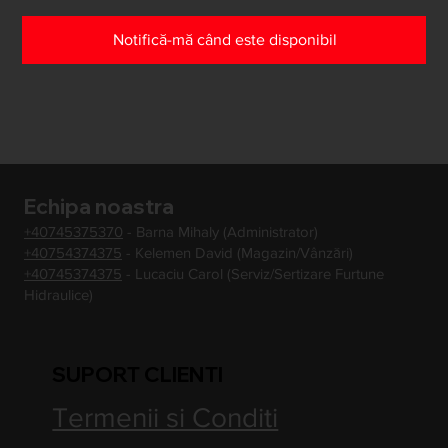
Notifică-mă când este disponibil
Echipa noastra
+40745375370
- Barna Mihaly (Administrator)
+40754374375
- Kelemen David (Magazin/Vânzări)
+40745374375
- Lucaciu Carol (Serviz/Sertizare Furtune
Hidraulice)
SUPORT CLIENTI
Termenii si Conditi