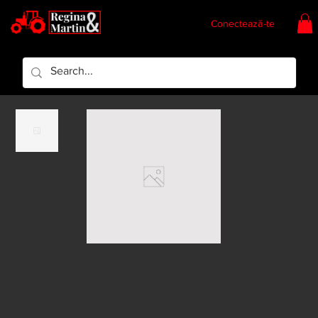
Conectează-te
Regina & Martin
Regina Piese