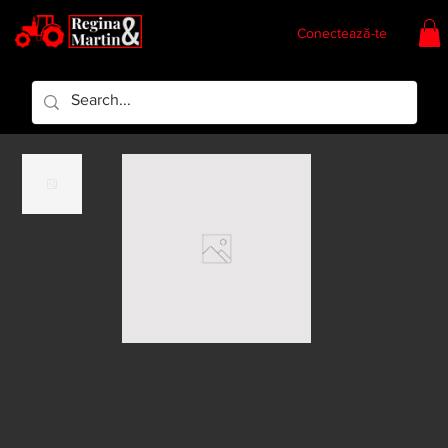
Conectează-te
Regina & Martin
Regina Piese