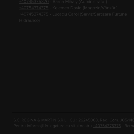
+40745375370
- Barna Mihaly (Administrator)
+40754374375
- Kelemen David (Magazin/Vânzări)
+40745374375
- Lucaciu Carol (Serviz/Sertizare Furtune
Hidraulice)
S.C. REGINA & MARTIN S.R.L, CUI: 26245063, Reg. Com. J05/1
Pentru informații în legatura cu situl nostru
+40754375376
- Barn