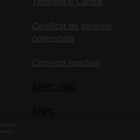
Termenii si Conditi
Certificat de garantie
comerciala
Comenzi speciale
ANPC - SAL
ANPC
485/2009
a Martin