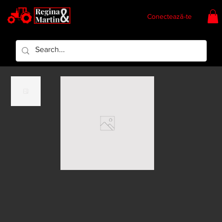
Conectează-te
Regina & Martin
Regina Piese