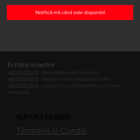
Notifică-mă când este disponibil
Echipa noastra
+40745375370
- Barna Mihaly (Administrator)
+40754374375
- Kelemen David (Magazin/Vânzări)
+40745374375
- Lucaciu Carol (Serviz/Sertizare Furtune
Hidraulice)
SUPORT CLIENTI
Termenii si Conditi