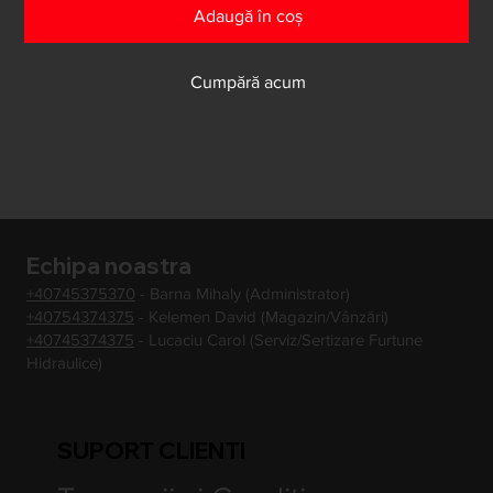
Adaugă în coș
Cumpără acum
Echipa noastra
+40745375370
- Barna Mihaly (Administrator)
+40754374375
- Kelemen David (Magazin/Vânzări)
+40745374375
- Lucaciu Carol (Serviz/Sertizare Furtune
Hidraulice)
SUPORT CLIENTI