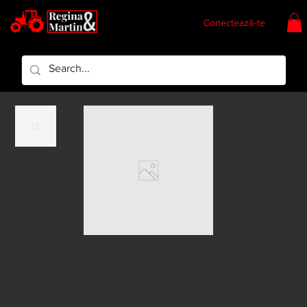
Conectează-te
Regina & Martin
Regina Piese