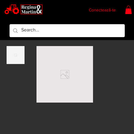
Conectează-te
Regina & Martin
Regina Piese