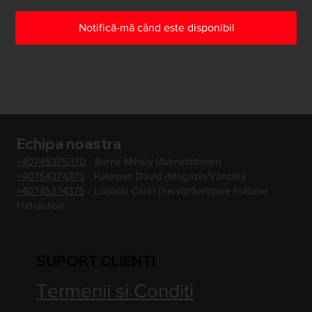
Notifică-mă când este disponibil
Echipa noastra
+40745375370
- Barna Mihaly (Administrator)
+40754374375
- Kelemen David (Magazin/Vânzări)
+40745374375
- Lucaciu Carol (Serviz/Sertizare Furtune
Hidraulice)
SUPORT CLIENTI
Termenii si Conditi