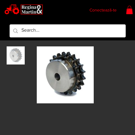
Conectează-te
Regina & Martin
Regina Piese