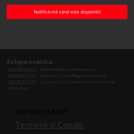
Notifică-mă când este disponibil
Echipa noastra
+40745375370
- Barna Mihaly (Administrator)
+40754374375
- Kelemen David (Magazin/Vânzări)
+40745374375
- Lucaciu Carol (Serviz/Sertizare Furtune
Hidraulice)
SUPORT CLIENTI
Termenii si Conditi