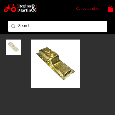
Conectează-te
Regina & Martin
Regina Piese