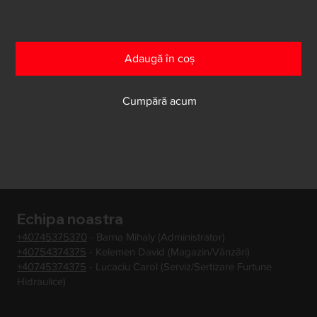
Au mai rămas doar 1 în stoc
Adaugă în coș
Cumpără acum
Echipa noastra
+40745375370
- Barna Mihaly (Administrator)
+40754374375
- Kelemen David (Magazin/Vânzări)
+40745374375
- Lucaciu Carol (Serviz/Sertizare Furtune
Hidraulice)