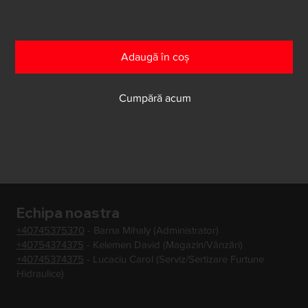
Au mai rămas doar 1 în stoc
Adaugă în coș
Cumpără acum
Echipa noastra
+40745375370
- Barna Mihaly (Administrator)
+40754374375
- Kelemen David (Magazin/Vânzări)
+40745374375
- Lucaciu Carol (Serviz/Sertizare Furtune
Hidraulice)