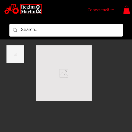
Conectează-te
Regina & Martin
Regina Piese