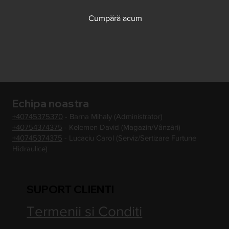
Cumpără acum
Echipa noastra
+40745375370
- Barna Mihaly (Administrator)
+40754374375
- Kelemen David (Magazin/Vânzări)
+40745374375
- Lucaciu Carol (Serviz/Sertizare Furtune
Hidraulice)
SUPORT CLIENTI
Termenii si Conditi