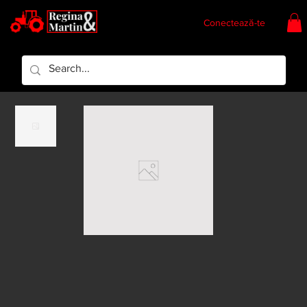
Conectează-te
Regina & Martin
Regina Piese