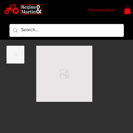
Conectează-te
Regina & Martin
Regina Piese