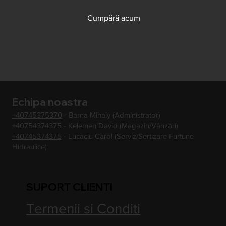
Cumpără acum
Echipa noastra
+40745375370
- Barna Mihaly (Administrator)
+40754374375
- Kelemen David (Magazin/Vânzări)
+40745374375
- Lucaciu Carol (Serviz/Sertizare Furtune
Hidraulice)
SUPORT CLIENTI
Termenii si Conditi