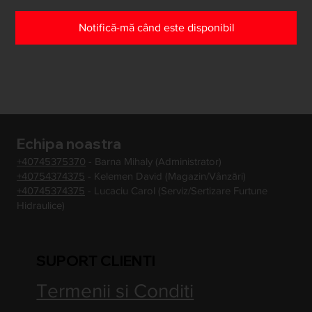
Notifică-mă când este disponibil
Echipa noastra
+40745375370
- Barna Mihaly (Administrator)
+40754374375
- Kelemen David (Magazin/Vânzări)
+40745374375
- Lucaciu Carol (Serviz/Sertizare Furtune
Hidraulice)
SUPORT CLIENTI
Termenii si Conditi