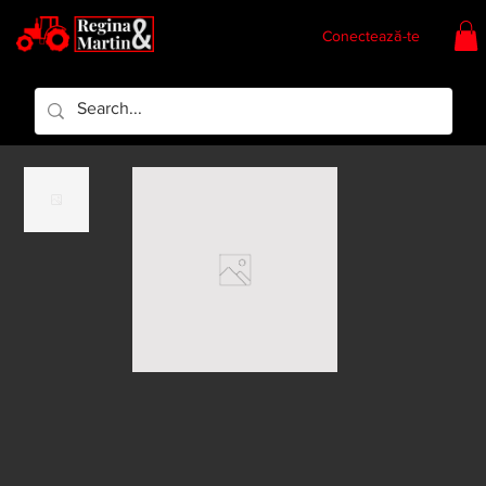
Conectează-te
Regina & Martin
Regina Piese