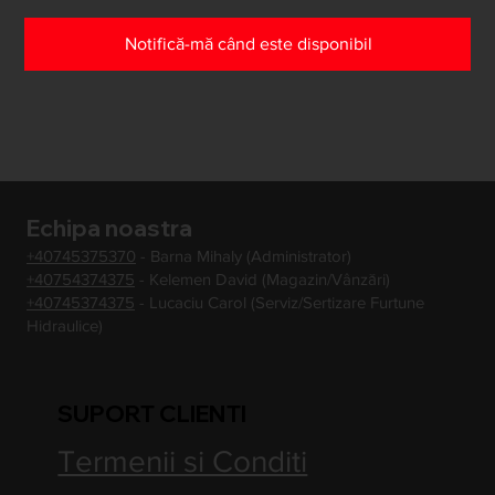
Notifică-mă când este disponibil
Echipa noastra
+40745375370
- Barna Mihaly (Administrator)
+40754374375
- Kelemen David (Magazin/Vânzări)
+40745374375
- Lucaciu Carol (Serviz/Sertizare Furtune
Hidraulice)
SUPORT CLIENTI
Termenii si Conditi