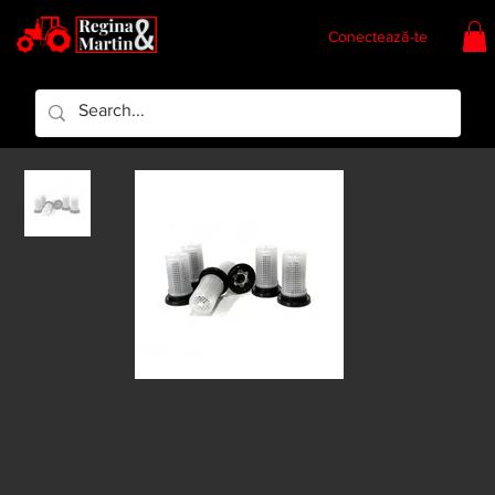
Conectează-te
Regina & Martin
Regina Piese