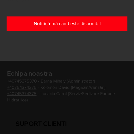
Notifică-mă când este disponibil
Echipa noastra
+40745375370
- Barna Mihaly (Administrator)
+40754374375
- Kelemen David (Magazin/Vânzări)
+40745374375
- Lucaciu Carol (Serviz/Sertizare Furtune
Hidraulice)
SUPORT CLIENTI