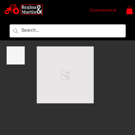
Conectează-te
Regina & Martin
Regina Piese