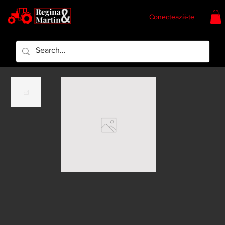
Conectează-te
Regina & Martin
Regina Piese