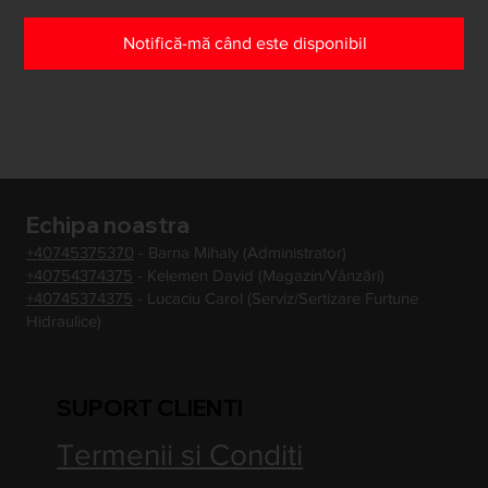
Notifică-mă când este disponibil
Echipa noastra
+40745375370
- Barna Mihaly (Administrator)
+40754374375
- Kelemen David (Magazin/Vânzări)
+40745374375
- Lucaciu Carol (Serviz/Sertizare Furtune
Hidraulice)
SUPORT CLIENTI
Termenii si Conditi