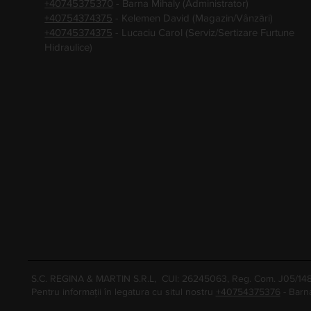
+40745375370
- Barna Mihaly (Administrator)
+40754374375
- Kelemen David (Magazin/Vânzări)
+40745374375
- Lucaciu Carol (Serviz/Sertizare Furtune
Hidraulice)
S.C. REGINA & MARTIN S.R.L, CUI: 26245063, Reg. Com. J05/1
Pentru informații în legatura cu situl nostru
+40754375376
- Barn