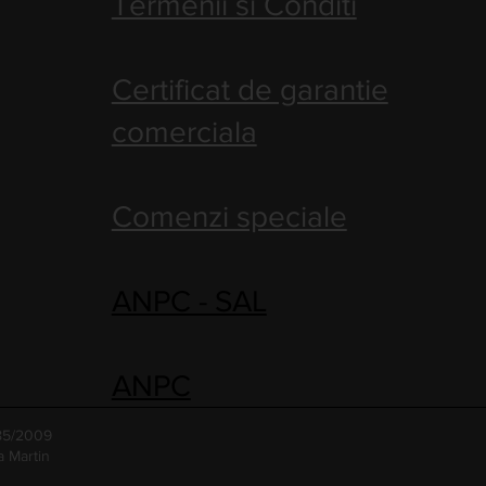
Termenii si Conditi
Certificat de garantie
comerciala
Comenzi speciale
ANPC - SAL
ANPC
485/2009
a Martin