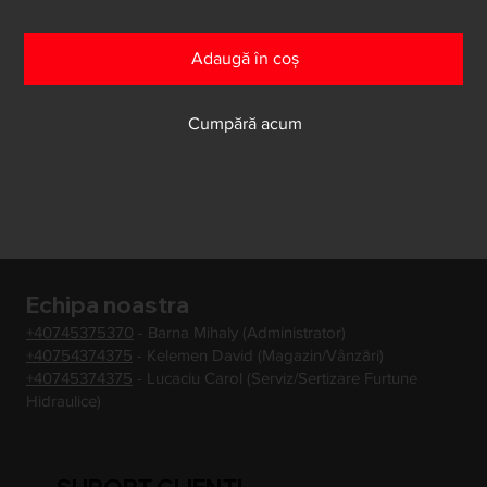
Adaugă în coș
Cumpără acum
Echipa noastra
+40745375370
- Barna Mihaly (Administrator)
+40754374375
- Kelemen David (Magazin/Vânzări)
+40745374375
- Lucaciu Carol (Serviz/Sertizare Furtune
Hidraulice)
SUPORT CLIENTI