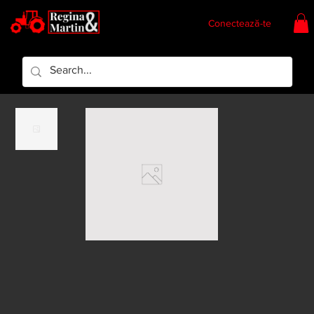
Conectează-te
Regina & Martin
Regina Piese