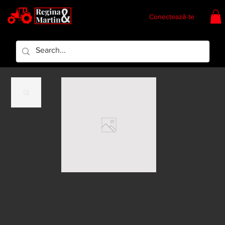
Conectează-te
Regina & Martin
Regina Piese