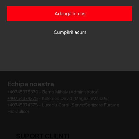
Adaugă în coș
Cumpără acum
Echipa noastra
+40745375370
- Barna Mihaly (Administrator)
+40754374375
- Kelemen David (Magazin/Vânzări)
+40745374375
- Lucaciu Carol (Serviz/Sertizare Furtune
Hidraulice)
SUPORT CLIENTI