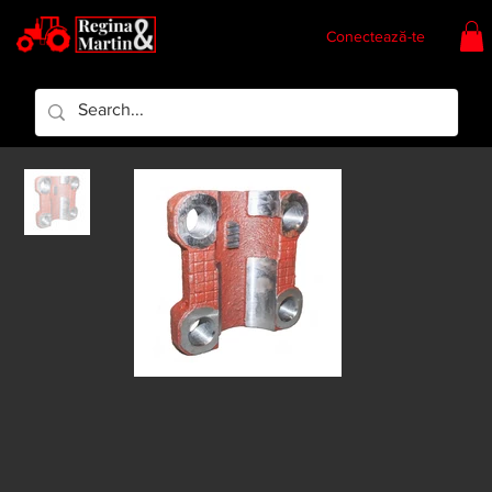
Conectează-te
Regina & Martin
Regina Piese