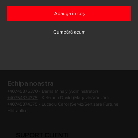
Adaugă în coș
Cumpără acum
Echipa noastra
+40745375370
- Barna Mihaly (Administrator)
+40754374375
- Kelemen David (Magazin/Vânzări)
+40745374375
- Lucaciu Carol (Serviz/Sertizare Furtune
Hidraulice)
SUPORT CLIENTI