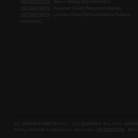
+40745375370
- Barna Mihaly (Administrator)
+40754374375
- Kelemen David (Magazin/Vânzări)
+40745374375
- Lucaciu Carol (Serviz/Sertizare Furtune
Hidraulice)
S.C. REGINA & MARTIN S.R.L, CUI: 26245063, Reg. Com. J05/1
Pentru informații în legatura cu situl nostru
+40754375376
- Barn