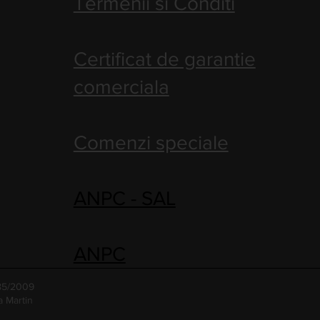
Termenii si Conditi
Certificat de garantie
comerciala
Comenzi speciale
ANPC - SAL
ANPC
485/2009
a Martin