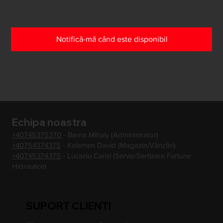
Notifică-mă când este disponibil
Echipa noastra
+40745375370
- Barna Mihaly (Administrator)
+40754374375
- Kelemen David (Magazin/Vânzări)
+40745374375
- Lucaciu Carol (Serviz/Sertizare Furtune
Hidraulice)
SUPORT CLIENTI