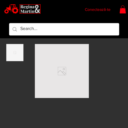
Conectează-te
Regina & Martin
Regina Piese