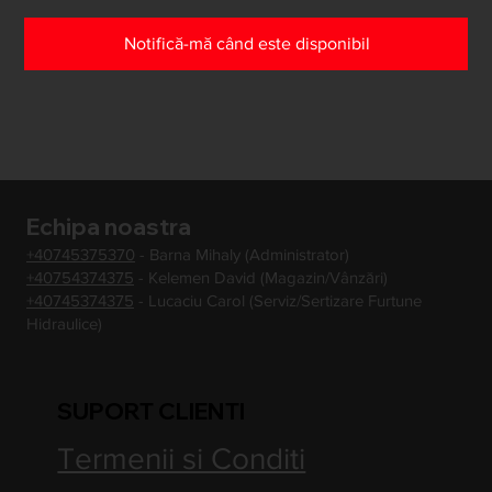
Notifică-mă când este disponibil
Echipa noastra
+40745375370
- Barna Mihaly (Administrator)
+40754374375
- Kelemen David (Magazin/Vânzări)
+40745374375
- Lucaciu Carol (Serviz/Sertizare Furtune
Hidraulice)
SUPORT CLIENTI
Termenii si Conditi