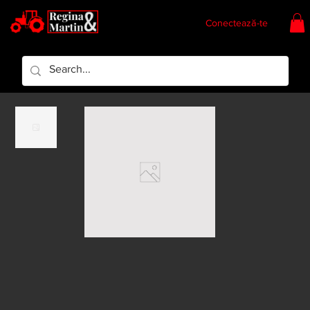
Conectează-te
Regina & Martin
Regina Piese