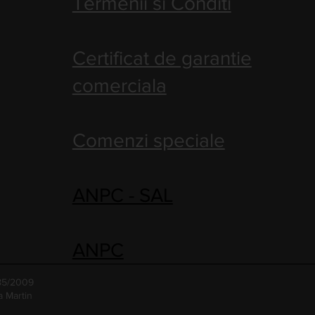
Termenii si Conditi
Certificat de garantie
comerciala
Comenzi speciale
ANPC - SAL
ANPC
485/2009
a Martin