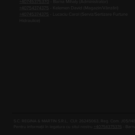
+40745375370
- Barna Mihaly (Administrator)
+40754374375
- Kelemen David (Magazin/Vânzări)
+40745374375
- Lucaciu Carol (Serviz/Sertizare Furtune
Hidraulice)
S.C. REGINA & MARTIN S.R.L, CUI: 26245063, Reg. Com. J05/1
Pentru informații în legatura cu situl nostru
+40754375376
- Barn