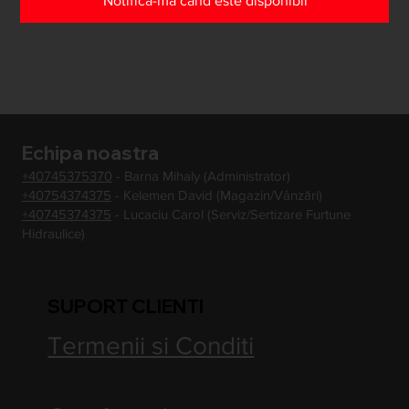
Notifică-mă când este disponibil
Echipa noastra
+40745375370
- Barna Mihaly (Administrator)
+40754374375
- Kelemen David (Magazin/Vânzări)
+40745374375
- Lucaciu Carol (Serviz/Sertizare Furtune
Hidraulice)
SUPORT CLIENTI
Termenii si Conditi