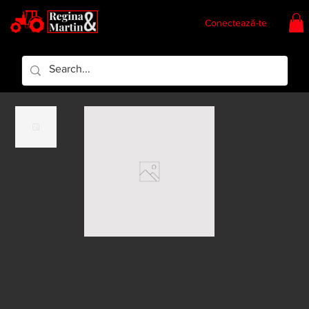
Conectează-te
Regina & Martin
Regina Piese